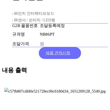
- 86인치 인터랙티브보드
- IR센서 / 손터치 / LED형
G2B 물품번호
조달등록예정
규격명
NB86PT
조달가격
원
제품 견적신청
내용 출력