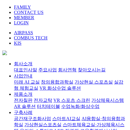
FAMILY
CONTACT US
MEMBER
LOGIN
AIRPASS
COMBUS TECH
KIS
회사소개
대표인사말
주요사업
회사연혁
찾아오시는길
사업안내
미래 AI 교실
창의융합과학실
가상현실 스포츠실
실감
형 체험교실
VR 화상수업 솔루션
제품소개
전자칠판
전자교탁
VR 스포츠 스크린
가상체육시스템
AR 솔루션
터치테이블
수업녹화/화상수업
구축사례
공간재구조화사업
스마트AI교실
AI융합실·창의융합과
학실
가상현실스포츠실
스마트체육교실·가상체육시스