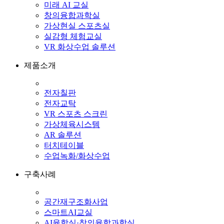
미래 AI 교실
창의융합과학실
가상현실 스포츠실
실감형 체험교실
VR 화상수업 솔루션
제품소개
전자칠판
전자교탁
VR 스포츠 스크린
가상체육시스템
AR 솔루션
터치테이블
수업녹화/화상수업
구축사례
공간재구조화사업
스마트AI교실
AI융합실·창의융합과학실