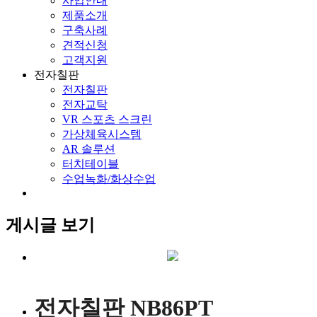
사업안내
제품소개
구축사례
견적신청
고객지원
전자칠판
전자칠판
전자교탁
VR 스포츠 스크린
가상체육시스템
AR 솔루션
터치테이블
수업녹화/화상수업
게시글 보기
전자칠판 NB86PT