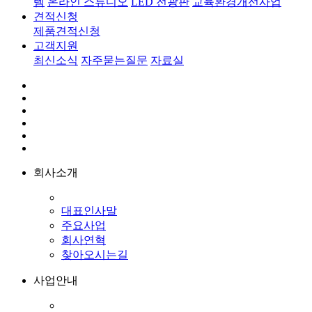
템
온라인 스튜디오
LED 전광판
교육환경개선사업
견적신청
제품견적신청
고객지원
최신소식
자주묻는질문
자료실
회사소개
대표인사말
주요사업
회사연혁
찾아오시는길
사업안내