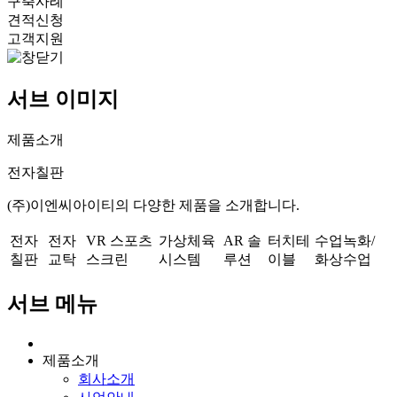
구축사례
견적신청
고객지원
서브 이미지
제품소개
전자칠판
(주)이엔씨아이티의 다양한 제품을 소개합니다.
전자
전자
VR 스포츠
가상체육
AR 솔
터치테
수업녹화/
칠판
교탁
스크린
시스템
루션
이블
화상수업
서브 메뉴
제품소개
회사소개