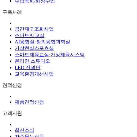
수업녹화/화상수업
구축사례
공간재구조화사업
스마트AI교실
AI융합실·창의융합과학실
가상현실스포츠실
스마트체육교실·가상체육시스템
온라인 스튜디오
LED 전광판
교육환경개선사업
견적신청
제품견적신청
고객지원
최신소식
자주묻는질문