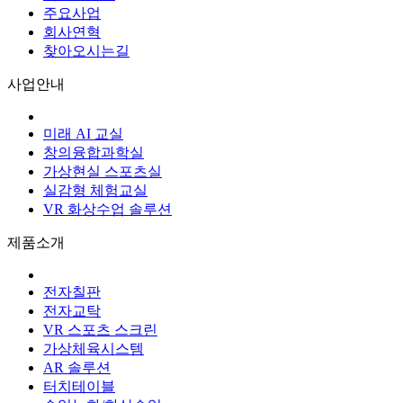
주요사업
회사연혁
찾아오시는길
사업안내
미래 AI 교실
창의융합과학실
가상현실 스포츠실
실감형 체험교실
VR 화상수업 솔루션
제품소개
전자칠판
전자교탁
VR 스포츠 스크린
가상체육시스템
AR 솔루션
터치테이블