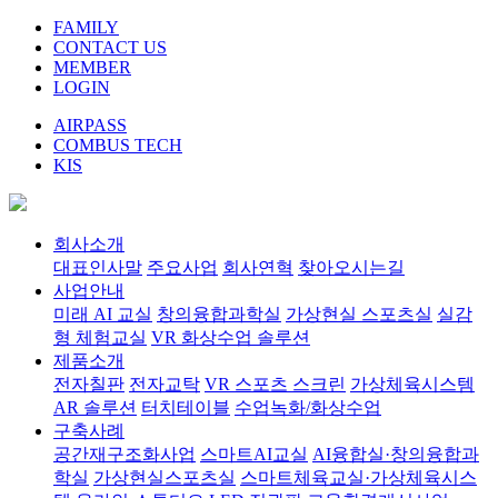
FAMILY
CONTACT US
MEMBER
LOGIN
AIRPASS
COMBUS TECH
KIS
회사소개
대표인사말
주요사업
회사연혁
찾아오시는길
사업안내
미래 AI 교실
창의융합과학실
가상현실 스포츠실
실감
형 체험교실
VR 화상수업 솔루션
제품소개
전자칠판
전자교탁
VR 스포츠 스크린
가상체육시스템
AR 솔루션
터치테이블
수업녹화/화상수업
구축사례
공간재구조화사업
스마트AI교실
AI융합실·창의융합과
학실
가상현실스포츠실
스마트체육교실·가상체육시스