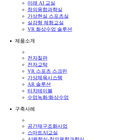
미래 AI 교실
창의융합과학실
가상현실 스포츠실
실감형 체험교실
VR 화상수업 솔루션
제품소개
전자칠판
전자교탁
VR 스포츠 스크린
가상체육시스템
AR 솔루션
터치테이블
수업녹화/화상수업
구축사례
공간재구조화사업
스마트AI교실
AI융합실·창의융합과학실