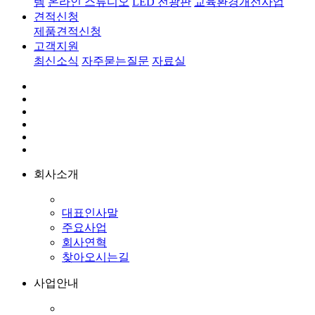
템
온라인 스튜디오
LED 전광판
교육환경개선사업
견적신청
제품견적신청
고객지원
최신소식
자주묻는질문
자료실
회사소개
대표인사말
주요사업
회사연혁
찾아오시는길
사업안내